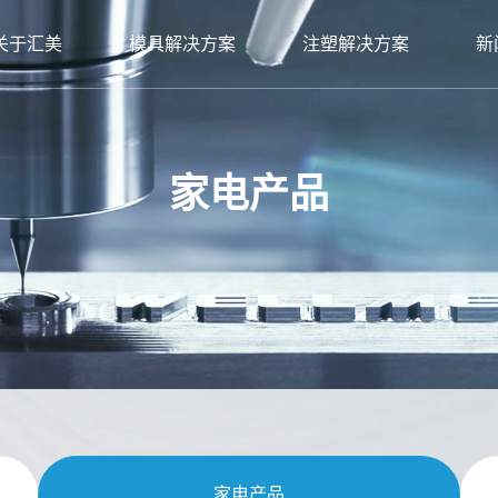
关于汇美
模具解决方案
注塑解决方案
新
工厂
包装
医疗器械
发展历程
公司新闻
联系方式
健康护理
家电产品
核心优势
行业新闻
公司位置
医疗
个护产品
荣誉资
吸入
家电产品
家电产品